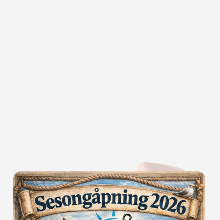
Nyt levende musikk fra talentfulle lokale artister
gjennom hele året, eller le deg gjennom kvelden med
de morsomme komikerne