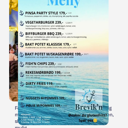
For de som kommer med bil, tilbyr vi rikelig
med gratis parkering rett ved restauranten,
slik at ditt besøk blir så komfortabelt som
mulig.