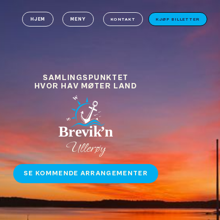
HJEM
MENY
KONTAKT
KJØP BILLETTER
SAMLINGSPUNKTET
HVOR HAV MØTER LAND
Ullerøy
SE KOMMENDE ARRANGEMENTER