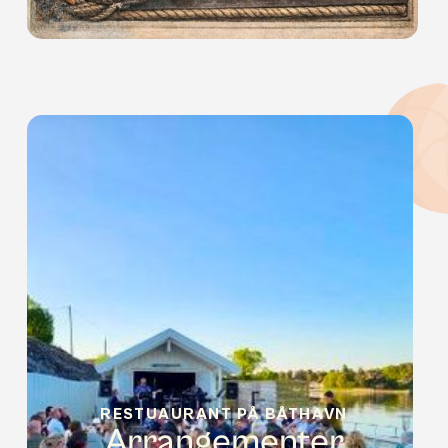
Test dine kunnskaper og ha det gøy med
venner og familie på quiz night hos oss på
fredager
RESTUAURANT PÅ BÅTHAVN
Arrangementer